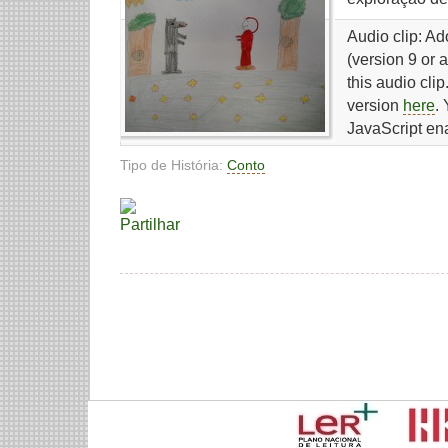
Audio clip: A
(version 9 or 
this audio cli
version
here
.
JavaScript en
Tipo de História:
Conto