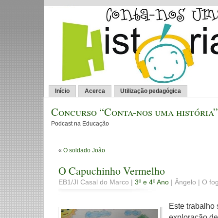
Início
Acerca
Utilização pedagógica
Concurso “Conta-nos uma história”
Podcast na Educação
«
O soldado João
O Capuchinho Vermelho
EB1/JI Casal do Marco |
3º e 4º Ano
| Ângelo | O fog
Este trabalho
exploração de 