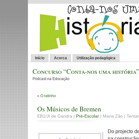
Início
Acerca
Utilização pedagógica
Concurso “Conta-nos uma história”
Podcast na Educação
«
O ratinho
Os Músicos de Bremen
EB1/JI de Gandra |
Pré-Escolar
| Maria Zão | Tentar,
Do projecto d
na construção 