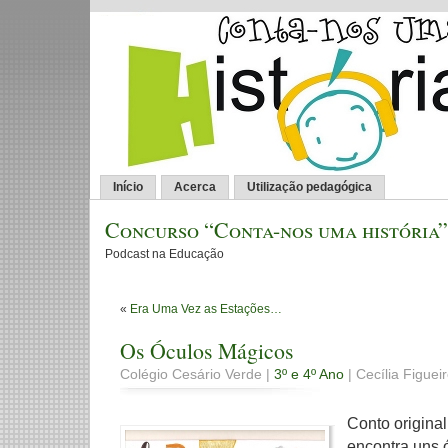
Início
Acerca
Utilização pedagógica
Concurso “Conta-nos uma história”
Podcast na Educação
«
Era Uma Vez as Estações…
Os Óculos Mágicos
Colégio Cesário Verde |
3º e 4º Ano
| Cecília Figue
Conto origina
encontra uns 