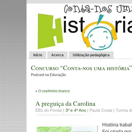
Início
Acerca
Utilização pedagógica
Concurso “Conta-nos uma história”
Podcast na Educação
«
O coelhinho branco
A preguiça da Carolina
EB1 do Pontal |
3º e 4º Ano
| Paula Costa | Turma d
História traba
Foi criada po