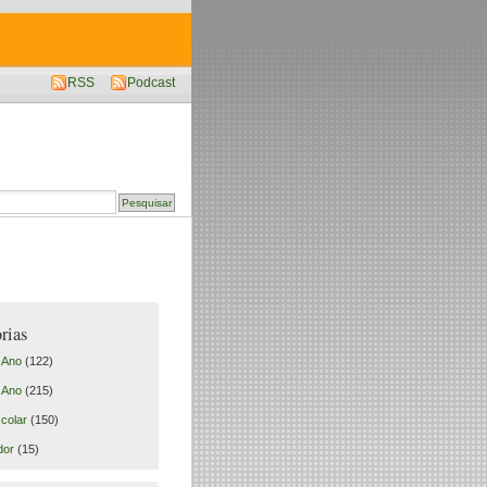
RSS
Podcast
rias
º Ano
(122)
º Ano
(215)
colar
(150)
dor
(15)