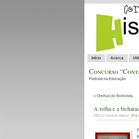
Início
Acerca
Uti
Concurso “Conta
Podcast na Educação
«
Orelhas de Borboleta
A velha e a bichara
EB1/JI Casal do Marco |
1º e 
F
t