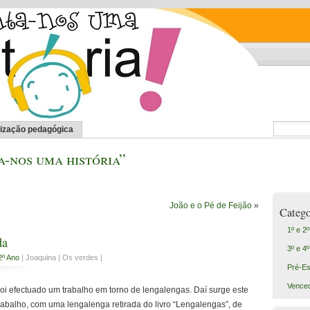
lização pedagógica
-nos uma história”
João e o Pé de Feijão
»
Catego
1º e 2
da
3º e 4
2º Ano
| Joaquina | Os verdes |
Pré-Es
Vence
oi efectuado um trabalho em torno de lengalengas. Daí surge este
rabalho, com uma lengalenga retirada do livro “Lengalengas”, de