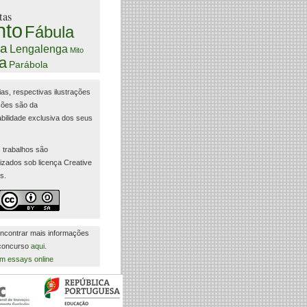
tas
nto
Fábula
a
Lengalenga
Mito
a
Parábola
ias, respectivas ilustrações
ções são da
bilidade exclusiva dos seus
 trabalhos são
lizados sob licença Creative
s.
ncontrar mais informações
 concurso
aqui
.
m essays online