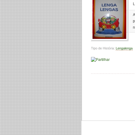
L
A
p
n
Tipo de História:
Lengalenga