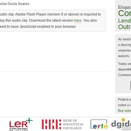
uísa Ducla Soares.
Etique
Co
udio clip: Adobe Flash Player (version 9 or above) is required to
Lend
lay this audio clip. Download the latest version
here
. You also
Outr
eed to have JavaScript enabled in your browser.
As histór
e descri
responsa
autores.
Todos os
disponibi
Common
Poderá e
sobre o
Buy usto