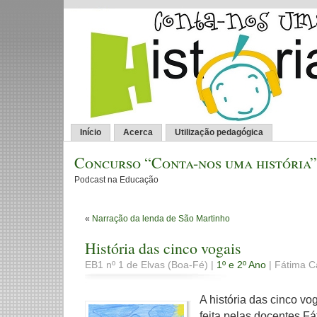
Início
Acerca
Utilização pedagógica
Concurso “Conta-nos uma história”
Podcast na Educação
«
Narração da lenda de São Martinho
História das cinco vogais
EB1 nº 1 de Elvas (Boa-Fé) |
1º e 2º Ano
| Fátima Ca
A história das cinco v
feita pelas docentes F