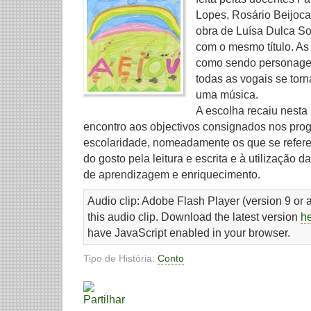
Lopes, Rosário Beijoc
obra de Luísa Dulca S
com o mesmo título. As
como sendo personagen
todas as vogais se to
uma música.
A escolha recaiu nesta 
encontro aos objectivos consignados nos prog
escolaridade, nomeadamente os que se refer
do gosto pela leitura e escrita e à utilização d
de aprendizagem e enriquecimento.
Audio clip: Adobe Flash Player (version 9 or a
this audio clip. Download the latest version
h
have JavaScript enabled in your browser.
Tipo de História:
Conto