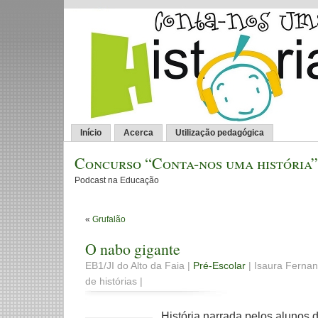
Início
Acerca
Utilização pedagógica
Concurso “Conta-nos uma história”
Podcast na Educação
«
Grufalão
O nabo gigante
EB1/JI do Alto da Faia |
Pré-Escolar
| Isaura Ferna
de histórias |
História narrada pelos alunos 