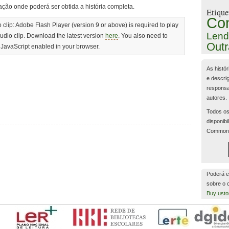
ação onde poderá ser obtida a história completa.
Etique
Co
 clip: Adobe Flash Player (version 9 or above) is required to play
Lend
audio clip. Download the latest version
here
. You also need to
Outr
JavaScript enabled in your browser.
As histór
e descri
responsa
autores.
Todos os
disponibi
Common
Poderá e
sobre o
Buy usto