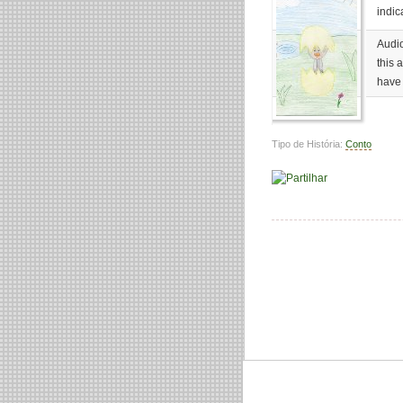
indic
Audio
this 
have 
Tipo de História:
Conto