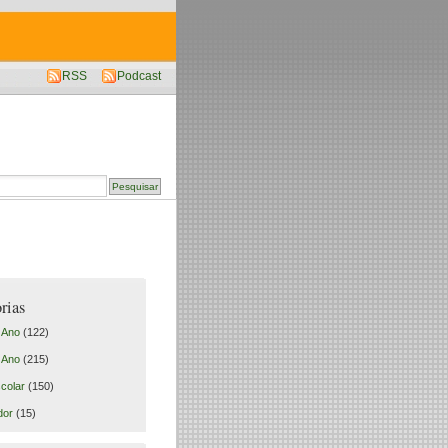
RSS
Podcast
rias
º Ano
(122)
º Ano
(215)
colar
(150)
dor
(15)