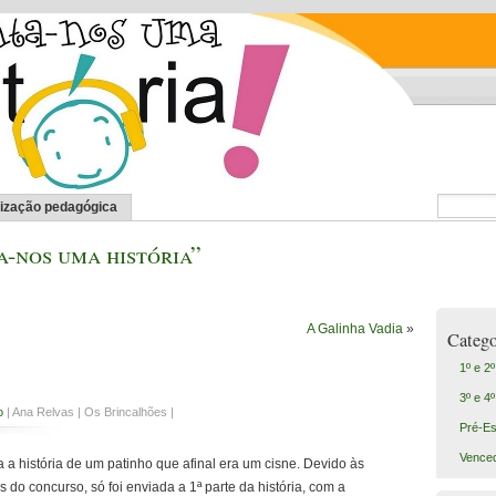
lização pedagógica
-nos uma história”
A Galinha Vadia
»
Catego
1º e 2
3º e 4
o
| Ana Relvas | Os Brincalhões |
Pré-Es
Vence
 a história de um patinho que afinal era um cisne. Devido às
s do concurso, só foi enviada a 1ª parte da história, com a