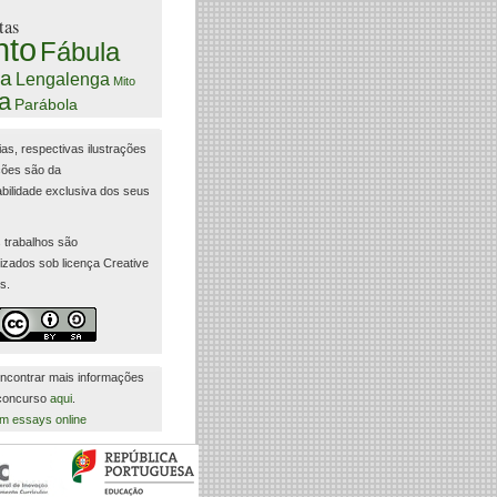
tas
nto
Fábula
a
Lengalenga
Mito
a
Parábola
ias, respectivas ilustrações
ções são da
bilidade exclusiva dos seus
 trabalhos são
lizados sob licença Creative
s.
ncontrar mais informações
 concurso
aqui
.
m essays online