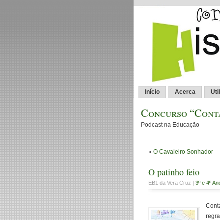
Início
Acerca
Uti
Concurso “Conta
Podcast na Educação
«
O Cavaleiro Sonhador
O patinho feio
EB1 da Vera Cruz |
3º e 4º An
Conta
regra