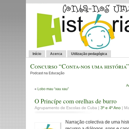
Início
Acerca
Utilização pedagógica
Concurso “Conta-nos uma história”
Podcast na Educação
A
«
Lobo mau “xau xau”
O Princípe com orelhas de burro
Agrupamento de Escolas de Cuba |
3º e 4º Ano
| Ma
Narração colectiva de uma histó
recurso a diálogos, sons e can