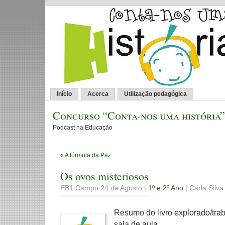
Início
Acerca
Utilização pedagógica
Concurso “Conta-nos uma história”
Podcast na Educação
«
A fórmula da Paz
Os ovos misteriosos
EB1 Campo 24 de Agosto |
1º e 2º Ano
| Carla Silv
Resumo do livro explorado/tra
sala de aula.