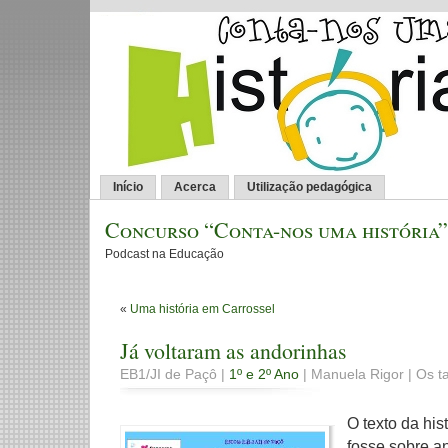
Início
Acerca
Utilização pedagógica
Concurso “Conta-nos uma história”
Podcast na Educação
«
Uma história em Carrossel
Já voltaram as andorinhas
EB1/JI de Paçô |
1º e 2º Ano
| Manuela Rigor | Os ta
O texto da hi
fosse sobre an