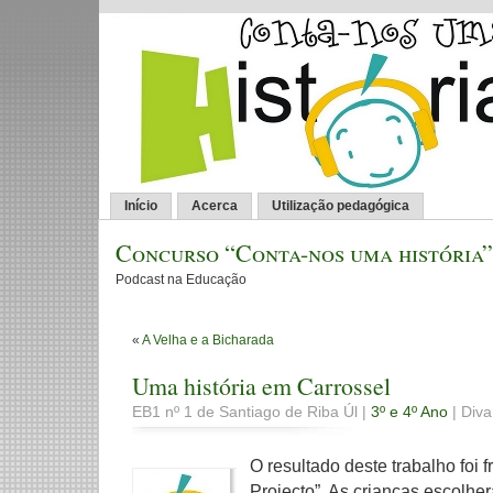
Início
Acerca
Utilização pedagógica
Concurso “Conta-nos uma história”
Podcast na Educação
«
A Velha e a Bicharada
Uma história em Carrossel
EB1 nº 1 de Santiago de Riba Úl |
3º e 4º Ano
| Diva
O resultado deste trabalho foi 
Projecto”. As crianças escolh