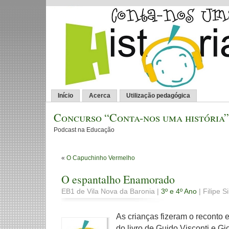
Início
Acerca
Utilização pedagógica
Concurso “Conta-nos uma história”
Podcast na Educação
«
O Capuchinho Vermelho
O espantalho Enamorado
EB1 de Vila Nova da Baronia |
3º e 4º Ano
| Filipe S
As crianças fizeram o reconto 
do livro de Guido Visconti e G