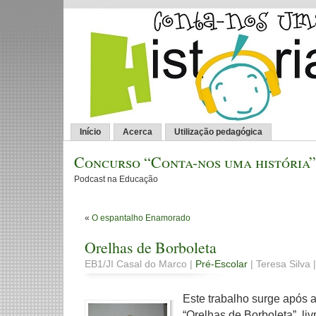
Início
Acerca
Utilização pedagógica
Concurso “Conta-nos uma história”
Podcast na Educação
«
O espantalho Enamorado
Orelhas de Borboleta
EB1/JI Casal do Marco |
Pré-Escolar
| Teresa Silva |
Este trabalho surge após a
“Orelhas de Borboleta”, l